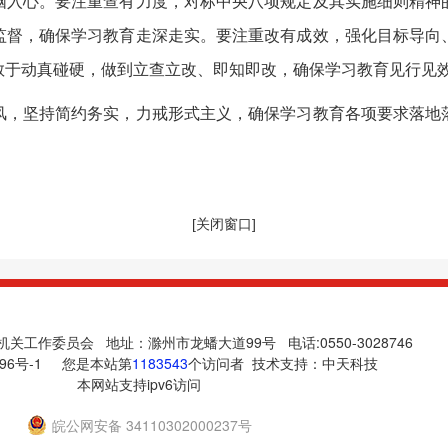
脑入心。要注重查有力度，对标中央八项规定及其实施细则精神
监督，确保学习教育走深走实。要注重改有成效，强化目标导向
敢于动真碰硬，做到立查立改、即知即改，确保学习教育见行见
，坚持简约务实，力戒形式主义，确保学习教育各项要求落地落
[关闭窗口]
关工作委员会 地址：滁州市龙蟠大道99号 电话:0550-3028746
96号-1
您是本站第
1183543
个访问者 技术支持：
中天科技
本网站支持ipv6访问
皖公网安备 34110302000237号