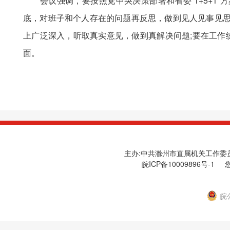
会议强调，要按照党中央决策部署和省委“1+5+1”
底，对班子和个人存在的问题再反思，做到见人见事见思
上广泛深入，听取真实意见，做到真解决问题;要在工作
面。
主办:中共滁州市直属机关工作委员会
皖ICP备10009896号-1
您
皖公