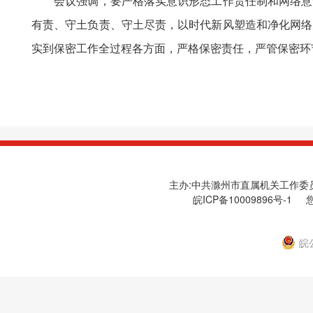
会议强调，要严格落实意识形态工作责任制和网络意识
有责、守土负责、守土尽责，以时代新风塑造和净化网络
实到保密工作全过程各方面，严格保密责任，严管保密环
主办:中共滁州市直属机关工作委员会
皖ICP备10009896号-1
您
皖公