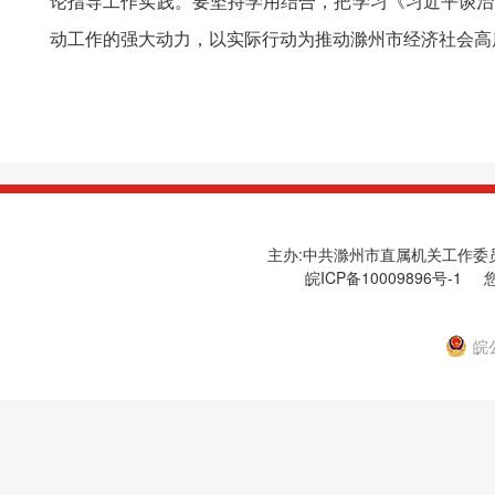
论指导工作实践。要坚持学用结合，把学习《习近平谈治
动工作的强大动力，以实际行动为推动滁州市经济社会高
主办:中共滁州市直属机关工作委员会
皖ICP备10009896号-1
您
皖公