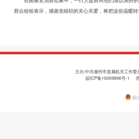
在困难党员群众家中，一行人提前向他们致以美好的节
群众纷纷表示，感谢党组织的关心关爱，将把这份温暖转
主办:中共滁州市直属机关工作委员会
皖ICP备10009896号-1
您
皖公