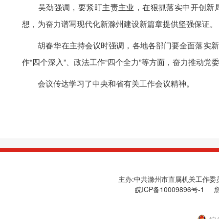
吴劲强调，要紧盯主责主业，在狠抓落实中开创新局面
想，为奋力谱写现代化新滁州建设新篇章提供坚强保证。
胡春华在主持会议时强调，各地各部门要全面落实新时代
作“四个深入”、政法工作“四个全力”等方面，奋力推动党
会议传达学习了中央和省有关工作会议精神。
主办:中共滁州市直属机关工作委员会
皖ICP备10009896号-1
您