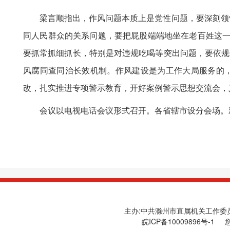
梁言顺指出，作风问题本质上是党性问题，要深刻领悟“
同人民群众的关系问题，要把屁股端端地坐在老百姓这一
要抓常抓细抓长，特别是对违规吃喝等突出问题，要依规
风腐同查同治长效机制。作风建设是为工作大局服务的
改，扎实推进专项警示教育，开好案例警示思想交流会，
会议以电视电话会议形式召开。各省辖市设分会场。新
主办:中共滁州市直属机关工作委员会
皖ICP备10009896号-1
您