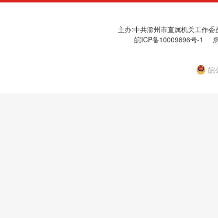
主办:中共滁州市直属机关工作委员会
皖ICP备10009896号-1
您
皖公