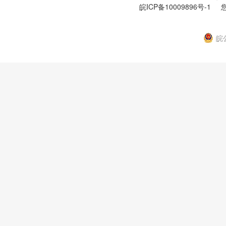
皖ICP备10009896号-1
您
皖公