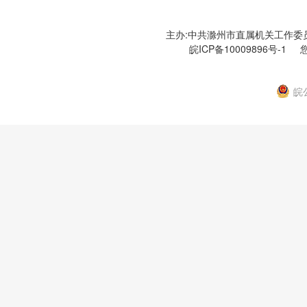
主办:中共滁州市直属机关工作委员会
皖ICP备10009896号-1
您
皖公