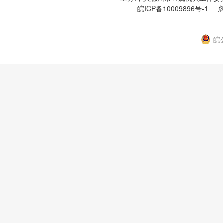
皖ICP备10009896号-1
您
皖公