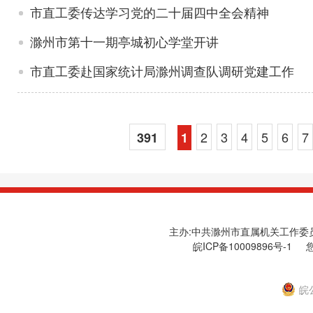
市直工委传达学习党的二十届四中全会精神
滁州市第十一期亭城初心学堂开讲
市直工委赴国家统计局滁州调查队调研党建工作
2
3
4
5
6
7
391
1
主办:中共滁州市直属机关工作委员会
皖ICP备10009896号-1
您
皖公