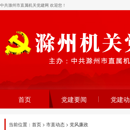
中共滁州市直属机关党建网 欢迎您！
首页
党建要闻
党建动
当前位置：
首页
>
市直动态
>
党风廉政