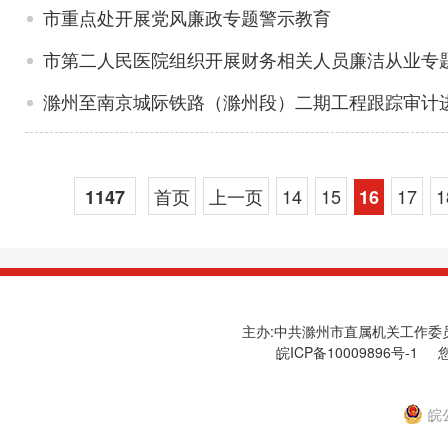
市重点处开展党风廉政专题警示教育
市第二人民医院组织开展财务相关人员廉洁从业专
滁州至南京城际铁路（滁州段）二期工程跟踪审计
首页
上一页
14
15
17
1
1147
16
主办:中共滁州市直属机关工作委员会
皖ICP备10009896号-1
您
皖公