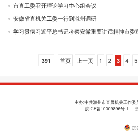
市直工委召开理论学习中心组会议
安徽省直机关工委一行到滁州调研
学习贯彻习近平总书记考察安徽重要讲话精神市委
首页
上一页
1
2
4
5
391
3
主办:中共滁州市直属机关工作委员会
皖ICP备10009896号-1
您
皖公