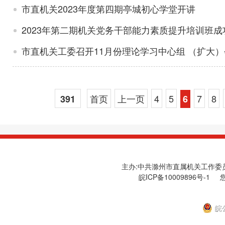
市直机关2023年度第四期亭城初心学堂开讲
2023年第二期机关党务干部能力素质提升培训班成
市直机关工委召开11月份理论学习中心组 （扩大）
首页
上一页
4
5
7
8
391
6
主办:中共滁州市直属机关工作委员会
皖ICP备10009896号-1
您
皖公