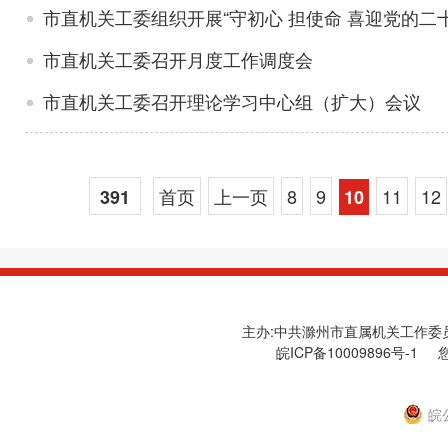
市直机关工委组织开展“守初心 担使命 喜迎党的二
市直机关工委召开月度工作调度会
市直机关工委召开理论学习中心组（扩大）会议
首页
上一页
8
9
11
12
391
10
主办:中共滁州市直属机关工作委员会
皖ICP备10009896号-1
您
皖公