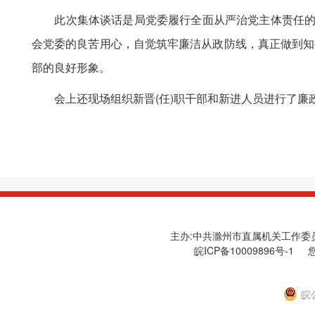
此次集体谈话是局党委履行全面从严治党主体责任的一
会党委的良苦用心，自觉筑牢廉洁从政防线，真正做到知
部的良好形象。
会上还现场组织新晋(任)职干部和新进人员进行了廉
主办:中共滁州市直属机关工作委员会
皖ICP备10009896号-1
您
皖公