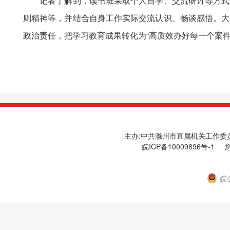
记者了解到，读书班采取个人自学、交流研讨等方式进
则精神等，并结合自身工作实际交流认识、畅谈感悟。大
政治责任，把学习教育成果转化为“高质效办好每一个案
主办:中共滁州市直属机关工作委员会
皖ICP备10009896号-1
您
皖公