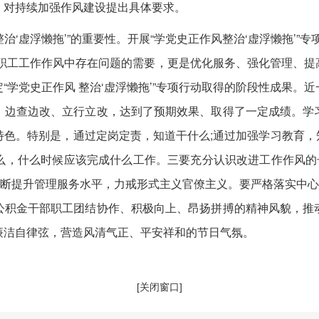
，对持续加强作风建设提出具体要求。
虚浮懒拖’”的重要性。开展“学党史正作风整治‘虚浮懒拖’”专
部职工工作作风中存在问题的需要，更是优化服务、强化管理、提
“学党史正作风 整治‘虚浮懒拖’”专项行动取得的阶段性成果。
，边查边改、立行立改，达到了预期效果、取得了一定成绩。学
色。特别是，通过定岗定责，知道干什么;通过加强学习教育，知
么，什么时候应该完成什么工作。三要充分认识改进工作作风的长
不断提升管理服务水平，力戒形式主义官僚主义。要严格落实中心
公积金干部职工团结协作、积极向上、昂扬拼搏的精神风貌，推
廉洁自律弦，营造风清气正、平安祥和的节日气氛。
[关闭窗口]