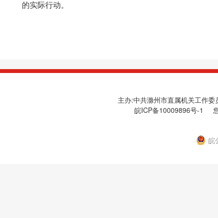
的实际行动。
主办:中共滁州市直属机关工作委员会
皖ICP备10009896号-1
您
皖公