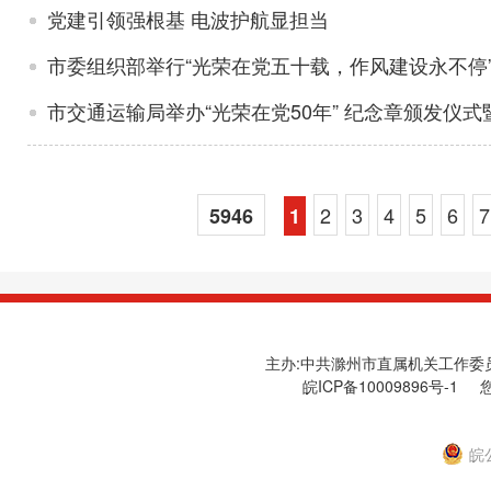
党建引领强根基 电波护航显担当
市委组织部举行“光荣在党五十载，作风建设永不停
市交通运输局举办“光荣在党50年” 纪念章颁发仪
2
3
4
5
6
7
5946
1
主办:中共滁州市直属机关工作委员会
皖ICP备10009896号-1
您
皖公